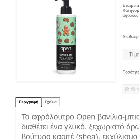
Εταιρεί
Κατηγορ
αφρόλου
Διαθεσι
Τιμ
Ποσότητ
Περιγραφή
Σχόλια
Το αφρόλουτρο Open βανίλια-μπισ
διαθέτει ένα γλυκό, ξεχωριστό ά
βούτυρο καριτέ (shea), εκχύλισμα