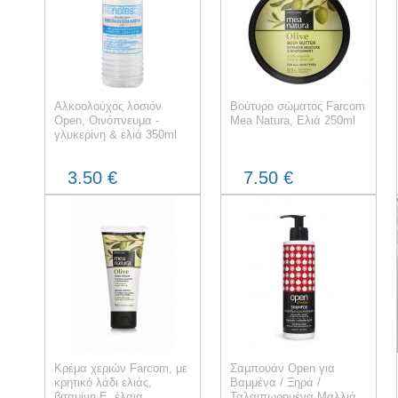
Αλκοολούχος λοσιόν
Βούτυρο σώματος Farcom
Open, Οινόπνευμα -
Mea Natura, Ελιά 250ml
γλυκερίνη & ελιά 350ml
3.50 €
7.50 €
Κρέμα χεριών Farcom, με
Σαμπουάν Open για
κρητικό λάδι ελιάς,
Βαμμένα / Ξηρά /
βιταμίνη Ε, έλαια
Ταλαιπωρημένα Μαλλιά,