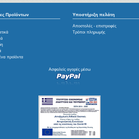
ες Προϊόντων
Υποστήριξη πελάτη
Αποστολές - επιστροφές
τικά
Τρόποι πληρωμής
κά
δη
ά
ένα προϊόντα
Ασφαλείς αγορές μέσω