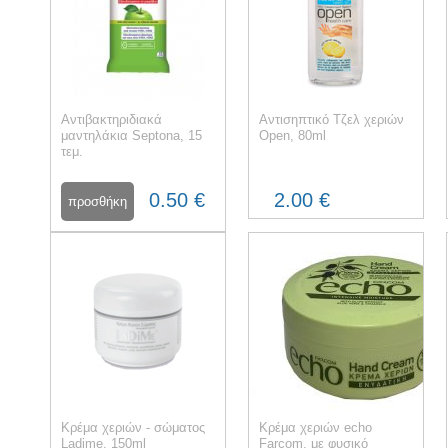
Αντιβακτηριδιακά
Αντισηπτικό Τζελ χεριών
μαντηλάκια Septona, 15
Open, 80ml
τεμ.
0.50 €
2.00 €
Κρέμα χεριών - σώματος
Κρέμα χεριών echo
Ladime, 150ml
Farcom, με φυσικό